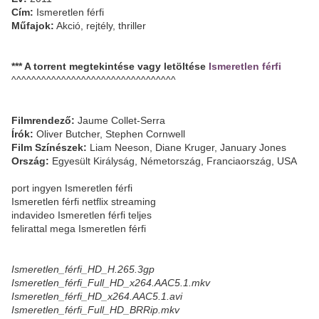
Cím:
Ismeretlen férfi
Műfajok:
Akció, rejtély, thriller
*** A torrent megtekintése vagy letöltése
Ismeretlen férfi
^^^^^^^^^^^^^^^^^^^^^^^^^^^^^^^^^
Filmrendező:
Jaume Collet-Serra
Írók:
Oliver Butcher, Stephen Cornwell
Film Színészek:
Liam Neeson, Diane Kruger, January Jones
Ország:
Egyesült Királyság, Németország, Franciaország, USA
port ingyen Ismeretlen férfi
Ismeretlen férfi netflix streaming
indavideo Ismeretlen férfi teljes
felirattal mega Ismeretlen férfi
Ismeretlen_férfi_HD_H.265.3gp
Ismeretlen_férfi_Full_HD_x264.AAC5.1.mkv
Ismeretlen_férfi_HD_x264.AAC5.1.avi
Ismeretlen_férfi_Full_HD_BRRip.mkv