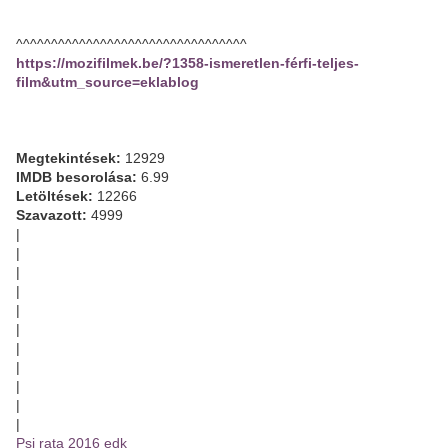
^^^^^^^^^^^^^^^^^^^^^^^^^^^^^^^^^
https://mozifilmek.be/?1358-ismeretlen-férfi-teljes-
film&utm_source=eklablog
Megtekintések:
12929
IMDB besorolása:
6.99
Letöltések:
12266
Szavazott:
4999
|
|
|
|
|
|
|
|
|
|
|
Psi rata 2016 edk