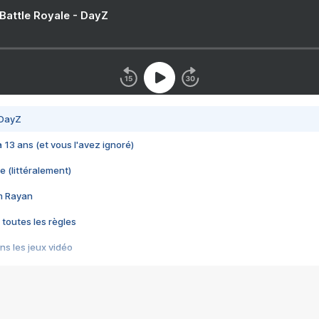
 Battle Royale - DayZ
 DayZ
 a 13 ans (et vous l'avez ignoré)
e (littéralement)
im Rayan
 toutes les règles
s les jeux vidéo
us choquant de Rockstar ? - Le scandale BULLY
e plus moche de Steam